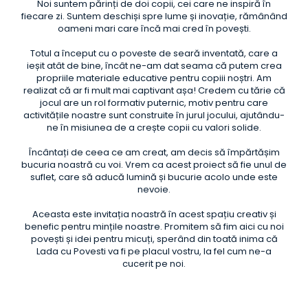
Noi suntem părinți de doi copii, cei care ne inspiră în
fiecare zi. Suntem deschiși spre lume și inovație, rămânând
oameni mari care încă mai cred în povești.
Totul a început cu o poveste de seară inventată, care a
ieșit atât de bine, încât ne-am dat seama că putem crea
propriile materiale educative pentru copiii noștri. Am
realizat că ar fi mult mai captivant așa! Credem cu tărie că
jocul are un rol formativ puternic, motiv pentru care
activitățile noastre sunt construite în jurul jocului, ajutându-
ne în misiunea de a crește copii cu valori solide.
Încântați de ceea ce am creat, am decis să împărtășim
bucuria noastră cu voi. Vrem ca acest proiect să fie unul de
suflet, care să aducă lumină și bucurie acolo unde este
nevoie.
Aceasta este invitația noastră în acest spațiu creativ și
benefic pentru mințile noastre. Promitem să fim aici cu noi
povești și idei pentru micuți, sperând din toată inima că
Lada cu Povesti va fi pe placul vostru, la fel cum ne-a
cucerit pe noi.