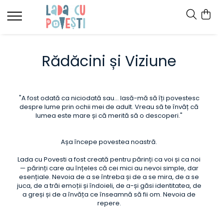
Rădăcini și Viziune
"A fost odată ca niciodată sau... lasă-mă să îți povestesc
despre lume prin ochii mei de adult. Vreau să te învăț că
lumea este mare și că merită să o descoperi."
Așa începe povestea noastră.
Lada cu Povesti a fost creată pentru părinți ca voi și ca noi
— părinți care au înțeles că cei mici au nevoi simple, dar
esențiale. Nevoia de a se întreba și de a se mira, de a se
juca, de a trăi emoții și îndoieli, de a-și găsi identitatea, de
a greși și de a învăța ce înseamnă să fii om. Nevoia de
repere.