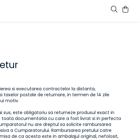
Retur
erea si executarea contractelor la distanta,
 taxelor postale de returnare, in termen de 14 zile
nui motiv.
 sus, este obligatoriu sa returneze produsul exact in
 de toata documentatia cu care a fost livrat si in perfecta
 Cumparatorul nu are dreptul sa solicite rambursarea
lusiva a Cumparatorului. Rambursarea pretului catre
 emisa de
ca acesta este in ambalajul original, nefolosit,