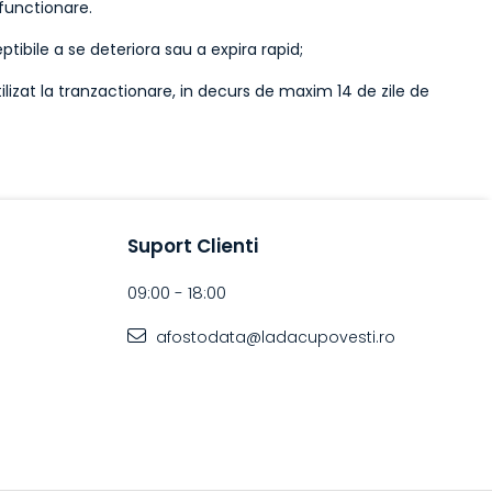
 functionare.
ibile a se deteriora sau a expira rapid;
lizat la tranzactionare, in decurs de maxim 14 de zile de
Suport Clienti
09:00 - 18:00
afostodata@ladacupovesti.ro