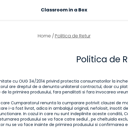
Classroom in a Box
Home /
Politica de Retur
Politica de 
itate cu OUG 34/2014 privind protectia consumatorilor la inchei
ul are dreptul de a denunta unilateral contractul, doar cu plata
 de la primirea produsului, fara penalitati si fara invocarea vreu
n care Cumparatorul renunta la cumparare potrivit clauzei de mai
care i-a fost livrat, adica in ambalajul original, nefolosit, insotit
unctionare. In cazul in care nu sunt indeplinite aceste conditii,
Returnarea produsului se va face catre sediul
, pe cheltuiala exc
r nu se va face inainte de primirea produsului si confirmarea