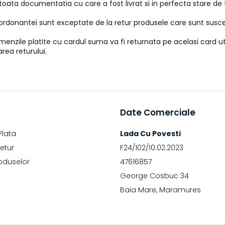
 toata documentatia cu care a fost livrat si in perfecta stare de
donantei sunt exceptate de la retur produsele care sunt suscept
enzile platite cu cardul suma va fi returnata pe acelasi card uti
rea returului.
Date Comerciale
Plata
Lada Cu Povesti
Retur
F24/102/10.02.2023
oduselor
47616857
George Cosbuc 34
Baia Mare, Maramures